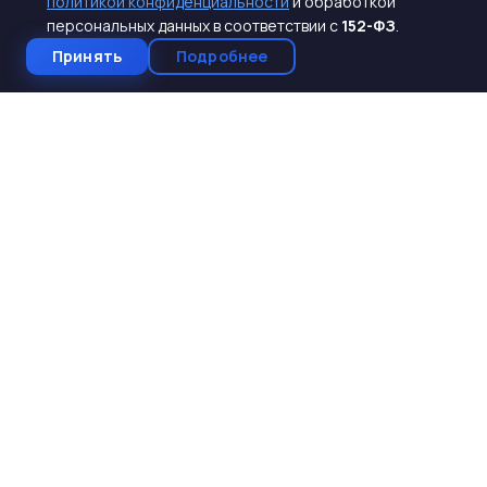
политикой конфиденциальности
и обработкой
регионам Юга России.
персональных данных в соответствии с
152-ФЗ
.
Принять
Подробнее
КАТАЛОГ
ЖБИ для дорожного строительства
Лотковые элементы сборных каналов
ЖБИ электротехнического направления
Элементы забора
Элементы колодцев
Весь каталог →
КОМПАНИЯ