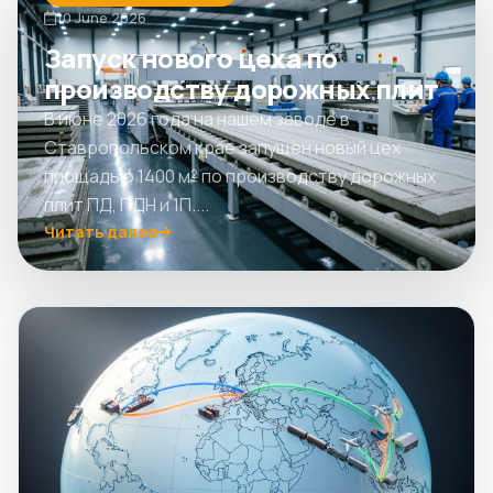
10 June 2026
Запуск нового цеха по
производству дорожных плит
В июне 2026 года на нашем заводе в
Ставропольском крае запущен новый цех
площадью 1400 м² по производству дорожных
плит ПД, ПДН и 1П....
Читать далее