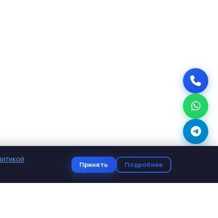
литикой
Принять
Подробнее