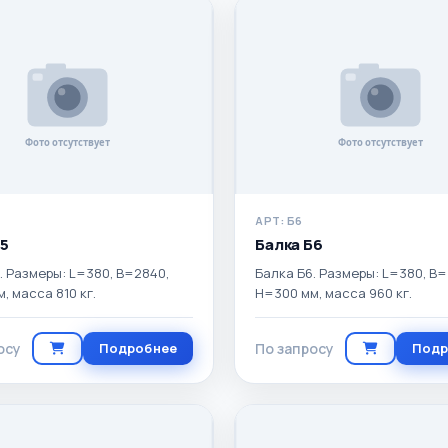
АРТ: Б6
Б5
Балка Б6
. Размеры: L=380, B=2840,
Балка Б6. Размеры: L=380, B=
, масса 810 кг.
H=300 мм, масса 960 кг.
осу
Подробнее
По запросу
Подр