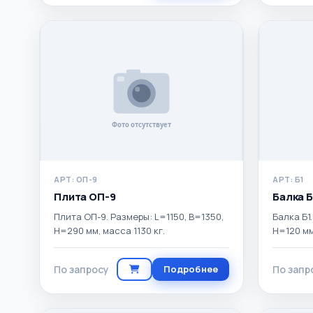
АРТ: ОП-9
АРТ: Б1
Плита ОП-9
Балка Б
Плита ОП-9. Размеры: L=1150, B=1350,
Балка Б1
H=290 мм, масса 1130 кг.
H=120 мм
По запросу
Подробнее
По запр