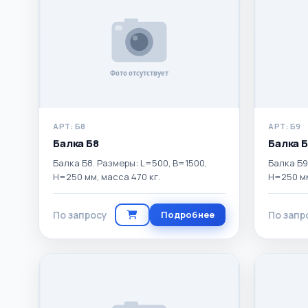
АРТ: Б8
АРТ: Б9
Балка Б8
Балка 
Балка Б8. Размеры: L=500, B=1500,
Балка Б9
H=250 мм, масса 470 кг.
H=250 мм
По запросу
Подробнее
По запр