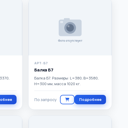
АРТ: Б7
Балка Б7
3370,
Балка Б7. Размеры: L=380, B=3580,
H=300 мм, масса 1020 кг.
обнее
По запросу
Подробнее