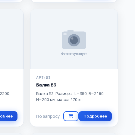
АРТ: Б3
Балка Б3
2200,
Балка Б3. Размеры: L=380, B=2460,
H=200 мм, масса 470 кг.
обнее
По запросу
Подробнее