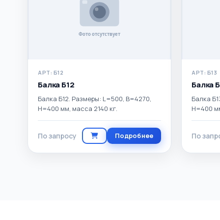
АРТ: Б12
АРТ: Б13
Балка Б12
Балка Б
Балка Б12. Размеры: L=500, B=4270,
Балка Б1
H=400 мм, масса 2140 кг.
H=400 мм
По запросу
Подробнее
По запр