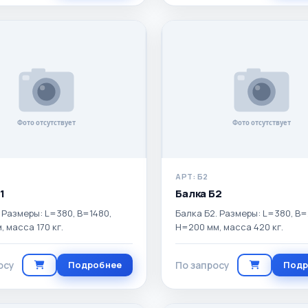
АРТ: Б2
1
Балка Б2
. Размеры: L=380, B=1480,
Балка Б2. Размеры: L=380, B=
, масса 170 кг.
H=200 мм, масса 420 кг.
осу
Подробнее
По запросу
Подр