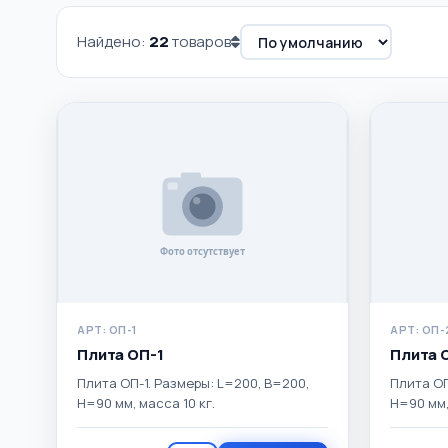
Найдено:
22
товаров
ЦЕНА, ₽
НАЛИЧИЕ
Хиты продаж
от
—
до
Есть цена
АРТ: ОП-1
АРТ: ОП-
Плита ОП-1
Плита 
Плита ОП-1. Размеры: L=200, B=200,
Плита ОП
H=90 мм, масса 10 кг.
H=90 мм,