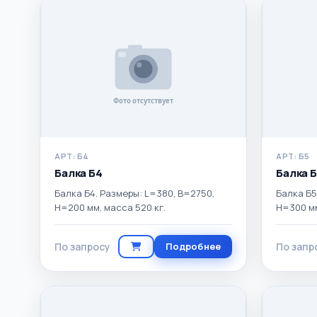
АРТ: Б4
АРТ: Б5
Балка Б4
Балка 
Балка Б4. Размеры: L=380, B=2750,
Балка Б5
H=200 мм, масса 520 кг.
H=300 мм
По запросу
Подробнее
По запр