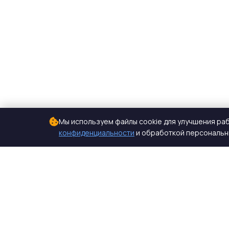
Мы используем файлы cookie для улучшения раб
конфиденциальности
и обработкой персональны
СтройКомплектБетон
ЖБИ от производителя
Производство и поставка ЖБИ изделий для