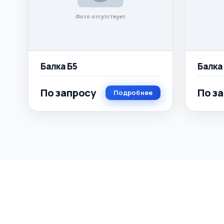
Балка Б5
Балка
По запросу
По з
Подробнее