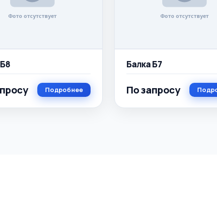
 Б8
Балка Б7
апросу
По запросу
Подробнее
Подр