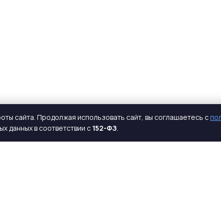
оты сайта. Продолжая использовать сайт, вы соглашаетесь с
по
х данных в соответствии с
152-ФЗ
.
КАТАЛОГ
КОМПАНИЯ
ЖБИ для дорожного строительства
О компании
Лотковые элементы сборных
Новости