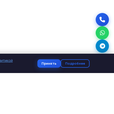
литикой
Принять
Подробнее
КОНТАКТЫ
+7 (961) 460-50-26
skb-stav@mail.ru