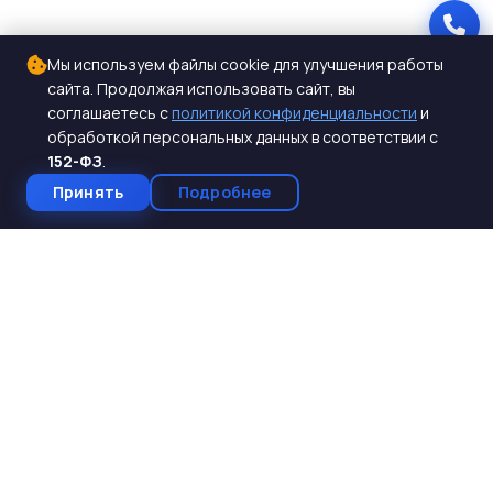
Мы используем файлы cookie для улучшения работы
сайта. Продолжая использовать сайт, вы
соглашаетесь с
политикой конфиденциальности
и
обработкой персональных данных в соответствии с
152-ФЗ
.
Принять
Подробнее
СтройКомплектБетон
ЖБИ от производителя
Производство и поставка ЖБИ изделий для
строительства. Работаем с 2005 года. Доставка по 10
регионам Юга России.