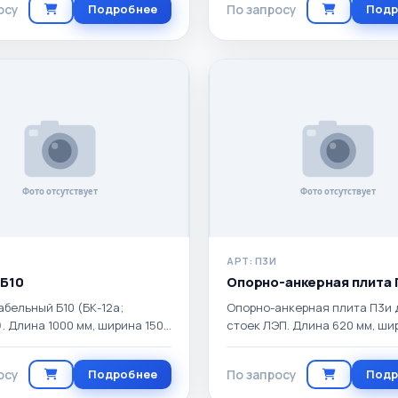
осу
Подробнее
По запросу
Подр
АРТ: П3И
 Б10
Опорно-анкерная плита 
абельный Б10 (БК-12а;
Опорно-анкерная плита П3и 
). Длина 1000 мм, ширина 150
стоек ЛЭП. Длина 620 мм, ши
та 100 мм. Масса 40 кг.
мм, высота 150 мм. Масса 110 к
осу
Подробнее
По запросу
Подр