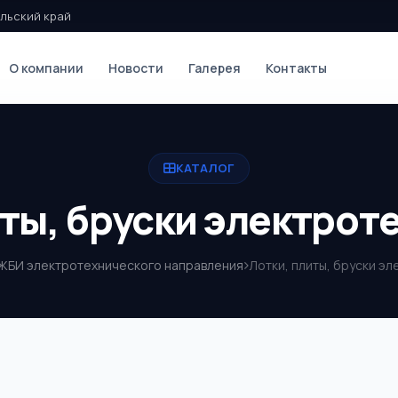
льский край
О компании
Новости
Галерея
Контакты
КАТАЛОГ
иты, бруски электрот
ЖБИ электротехнического направления
Лотки, плиты, бруски э