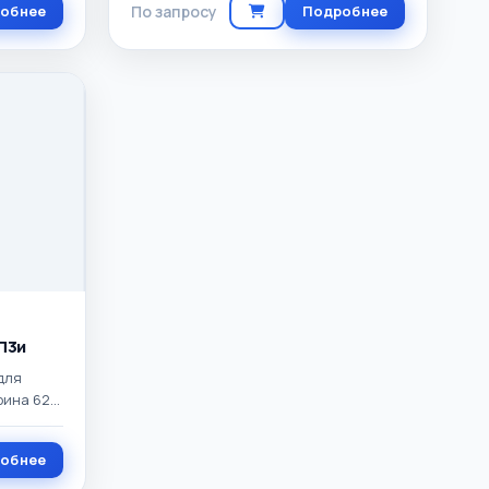
обнее
По запросу
Подробнее
П3и
для
рина 620
г.
обнее