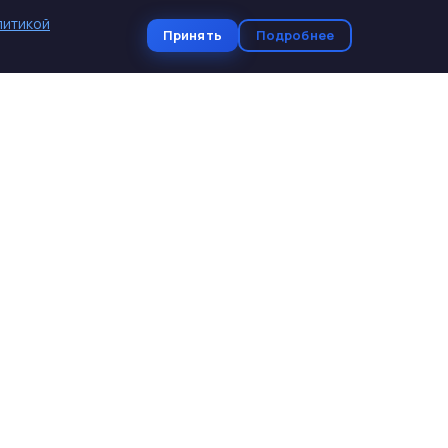
литикой
Принять
Подробнее
КОНТАКТЫ
+7 (961) 460-50-26
skb-stav@mail.ru
Ставропольский край, г.
Михайловск, ул. Ленина 199/5
Пн-Пт: 8:00-18:00, Сб: 9:00-15:00
Оставить заявку