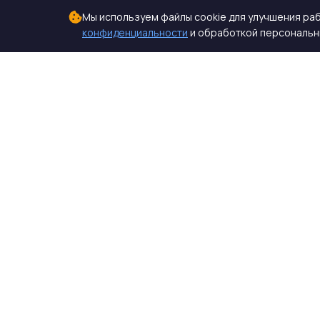
Мы используем файлы cookie для улучшения раб
конфиденциальности
и обработкой персональны
СтройКомплектБетон
ЖБИ от производителя
Производство и поставка ЖБИ изделий для
строительства. Работаем с 2005 года. Доставка
по 10 регионам Юга России.