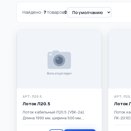
Найдено:
7
товаров
ЦЕНА, ₽
НАЛИЧИЕ
Хиты продаж
от
—
до
Есть цена
АРТ: Л20.5
АРТ: Л20.
Лоток Л20.5
Лоток 
Лоток кабельный Л20.5 (УБК-2а).
Лоток ка
Длина 1990 мм, ширина 500 мм,
ЛК-20.10
высота 160 мм. Масса 175 кг.
мм, высо