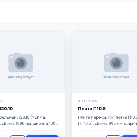
Применить
Сбросить
10
АРТ: П10.5
Л20.10
Плита П10.5
бельный Л20.10 (УБК-1а;
Плита перекрытия лотка П10.5
). Длина 1990 мм, ширина 1000
ПТ 10.5). Длина 995 мм, шири
та 160 мм. Масса 275 кг.
мм, высота 60 мм. Масса 73 кг