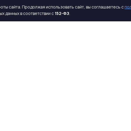
оты сайта. Продолжая использовать сайт, вы соглашаетесь с
по
х данных в соответствии с
152-ФЗ
.
КАТАЛОГ
КОМПАНИЯ
ЖБИ для дорожного строительства
О компании
Лотковые элементы сборных
Новости
каналов
Акции
ЖБИ электротехнического
Галерея
направления
Контакты
Элементы забора
Элементы колодцев
Весь каталог →