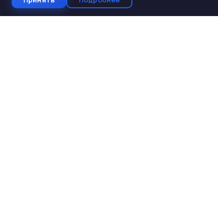
СтройКомплектБетон
ЖБИ от производителя
Производство и поставка ЖБИ изделий для
строительства. Работаем с 2005 года. Доставка по 10
регионам Юга России.
КАТАЛОГ
ЖБИ для дорожного строительства