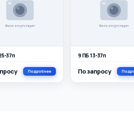
25-37п
9 ПБ 13-37п
апросу
По запросу
Подробнее
Подр