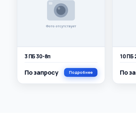
3 ПБ 30-8п
10 ПБ 
По запросу
По з
Подробнее