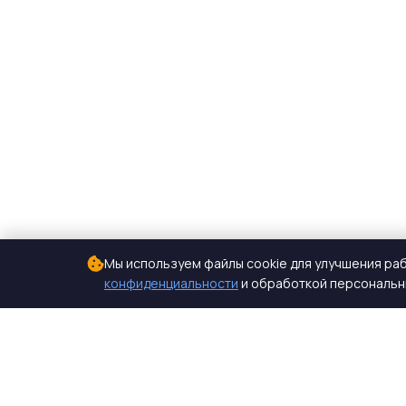
Мы используем файлы cookie для улучшения раб
конфиденциальности
и обработкой персональны
СтройКомплектБетон
ЖБИ от производителя