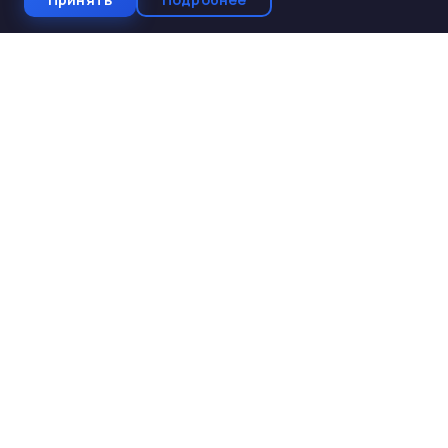
СтройКомплектБетон
ЖБИ от производителя
Производство и поставка ЖБИ изделий для
строительства. Работаем с 2005 года. Доставка по 10
регионам Юга России.
КАТАЛОГ
ЖБИ для дорожного строительства