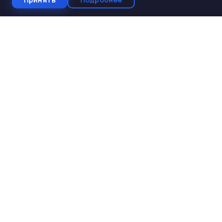
СтройКомплектБетон
ЖБИ от производителя
Производство и поставка ЖБИ изделий для
строительства. Работаем с 2005 года. Доставка по 10
регионам Юга России.
КАТАЛОГ
ЖБИ для дорожного строительства