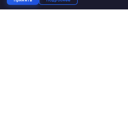
СтройКомплектБетон
ЖБИ от производителя
Производство и поставка ЖБИ изделий для
строительства. Работаем с 2005 года. Доставка по 10
регионам Юга России.
КАТАЛОГ
ЖБИ для дорожного строительства