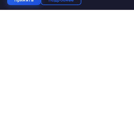
СтройКомплектБетон
ЖБИ от производителя
Производство и поставка ЖБИ изделий для
строительства. Работаем с 2005 года. Доставка по 10
регионам Юга России.
КАТАЛОГ
ЖБИ для дорожного строительства