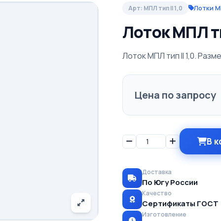
Лотки 
Арт: МПЛ тип II 1,0
Лоток МПЛ тип
Лоток МПЛ тип II 1,0. Разм
Цена по запросу
В к
Доставка
По Югу России
Качество
Сертификаты ГОСТ
Изготовление