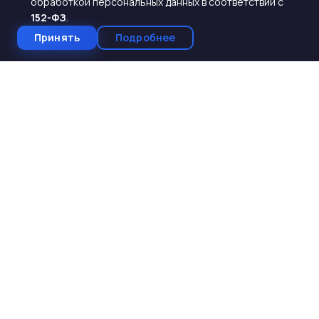
обработкой персональных данных в соответствии с
152-ФЗ
.
Принять
Подробнее
СтройКомплектБетон
ЖБИ от производителя
Производство и поставка ЖБИ изделий для
строительства. Работаем с 2005 года. Доставка по 10
регионам Юга России.