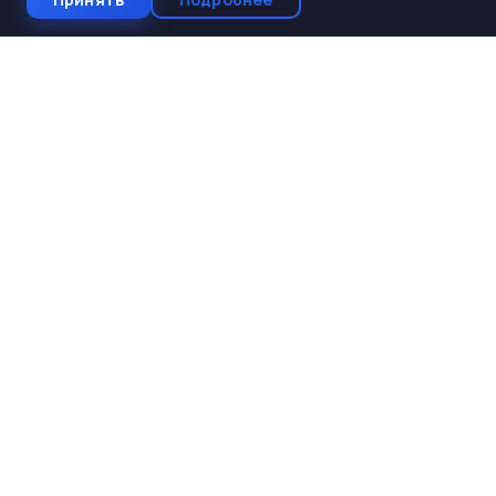
СтройКомплектБетон
ЖБИ от производителя
Производство и поставка ЖБИ изделий для
строительства. Работаем с 2005 года. Доставка по 10
регионам Юга России.
КАТАЛОГ
ЖБИ для дорожного строительства