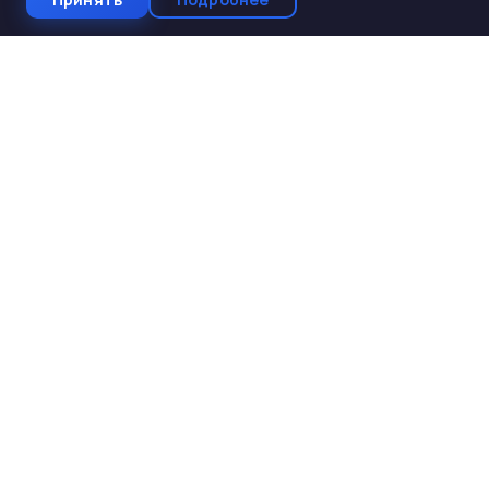
СтройКомплектБетон
ЖБИ от производителя
Производство и поставка ЖБИ изделий для
строительства. Работаем с 2005 года. Доставка по 10
регионам Юга России.
КАТАЛОГ
ЖБИ для дорожного строительства