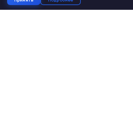
СтройКомплектБетон
ЖБИ от производителя
Производство и поставка ЖБИ изделий для
строительства. Работаем с 2005 года. Доставка по 10
регионам Юга России.
КАТАЛОГ
ЖБИ для дорожного строительства