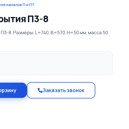
ия каналов П и ПТ
рытия П3-8
П3-8. Размеры: L=740, B=570, H=50 мм, масса 50
орзину
Заказать звонок