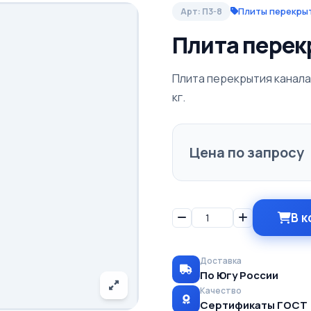
Плиты перекрыт
Арт: П3-8
Плита перек
Плита перекрытия канала 
кг.
Цена по запросу
В к
Доставка
По Югу России
Качество
Сертификаты ГОСТ