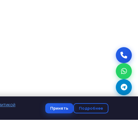
литикой
Принять
Подробнее