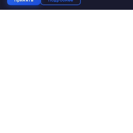
СтройКомплектБетон
ЖБИ от производителя
Производство и поставка ЖБИ изделий для
строительства. Работаем с 2005 года. Доставка по 10
регионам Юга России.
КАТАЛОГ
ЖБИ для дорожного строительства