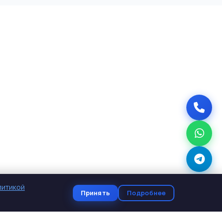
литикой
Принять
Подробнее