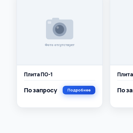
Плита ПО-1
Плита
По запросу
По з
Подробнее