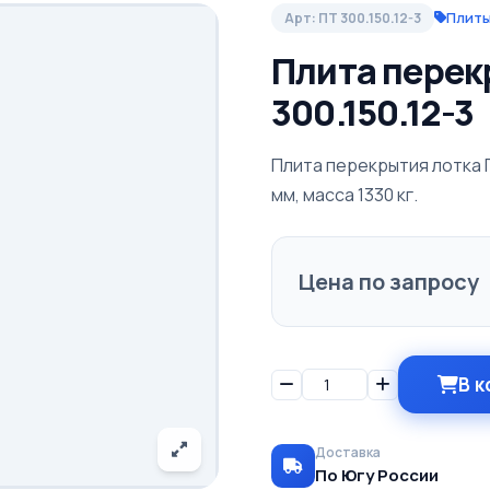
Плиты
Арт: ПТ 300.150.12-3
Плита перек
300.150.12-3
Плита перекрытия лотка П
мм, масса 1330 кг.
Цена по запросу
В к
Доставка
По Югу России