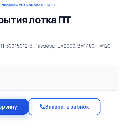
 перекрытия каналов П и ПТ
рытия лотка ПТ
Т 300.150.12-3. Размеры: L=2990, B=1480, H=120
орзину
Заказать звонок