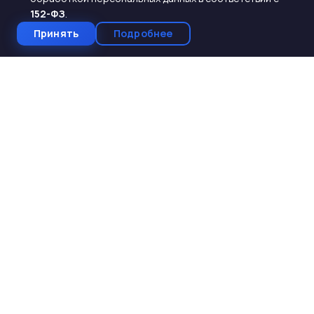
152-ФЗ
.
Принять
Подробнее
СтройКомплектБетон
ЖБИ от производителя
Производство и поставка ЖБИ изделий для
строительства. Работаем с 2005 года. Доставка по 10
регионам Юга России.
КАТАЛОГ