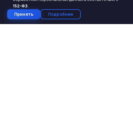
152-ФЗ
.
Принять
Подробнее
СтройКомплектБетон
ЖБИ от производителя
Производство и поставка ЖБИ изделий для
строительства. Работаем с 2005 года. Доставка по 10
регионам Юга России.
КАТАЛОГ