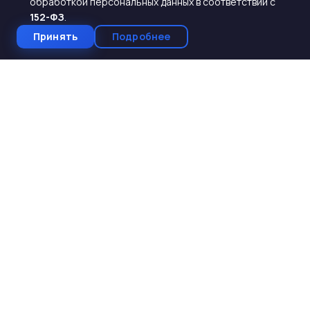
обработкой персональных данных в соответствии с
152-ФЗ
.
Принять
Подробнее
СтройКомплектБетон
ЖБИ от производителя
Производство и поставка ЖБИ изделий для
строительства. Работаем с 2005 года. Доставка по 10
регионам Юга России.