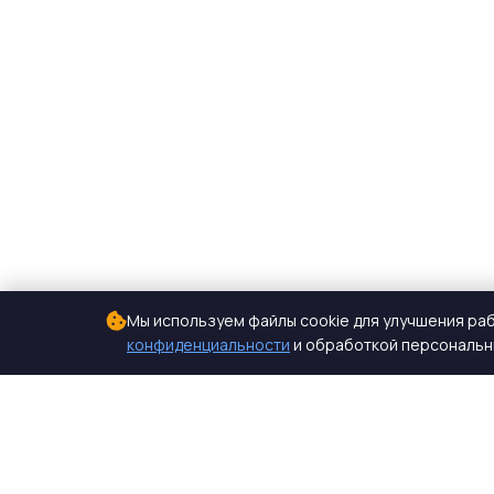
Мы используем файлы cookie для улучшения раб
конфиденциальности
и обработкой персональны
СтройКомплектБетон
ЖБИ от производителя