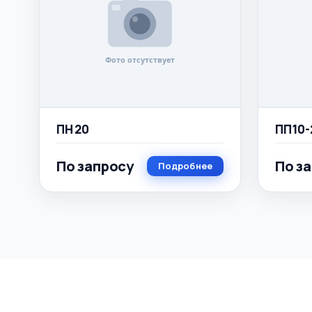
ПН 20
ПП10-
По запросу
По з
Подробнее