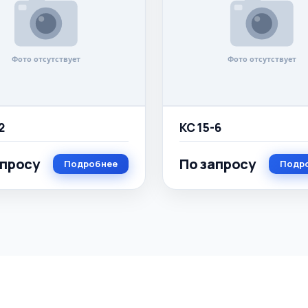
2
КС 15-6
апросу
По запросу
Подробнее
Подр