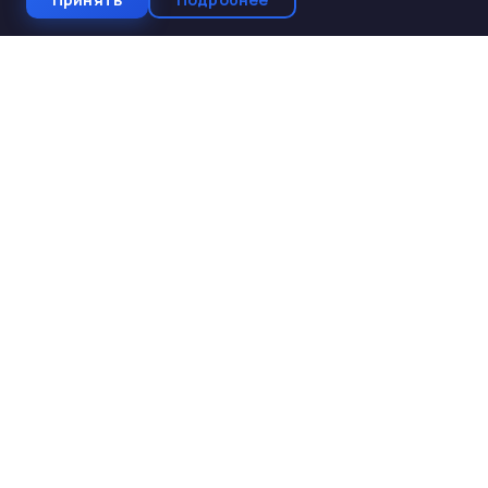
СтройКомплектБетон
ЖБИ от производителя
Производство и поставка ЖБИ изделий для
строительства. Работаем с 2005 года. Доставка по 10
регионам Юга России.
КАТАЛОГ
ЖБИ для дорожного строительства