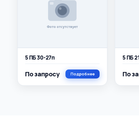
5 ПБ 30-27п
5 ПБ 2
По запросу
По з
Подробнее