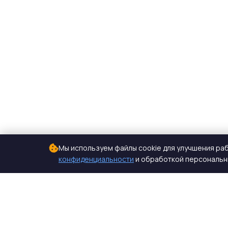
Мы используем файлы cookie для улучшения раб
конфиденциальности
и обработкой персональны
СтройКомплектБетон
ЖБИ от производителя