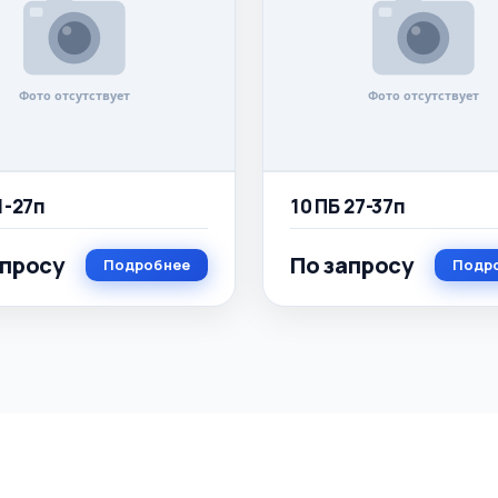
1-27п
10 ПБ 27-37п
апросу
По запросу
Подробнее
Подр