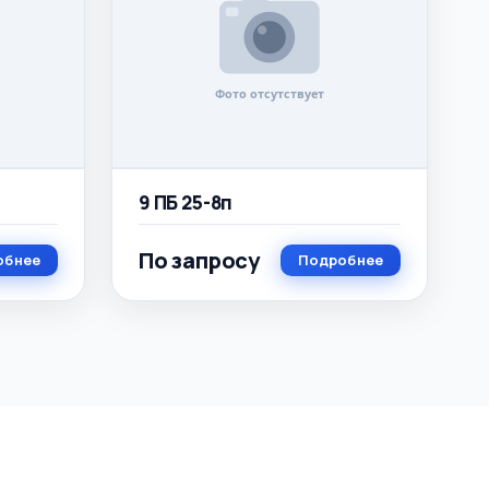
9 ПБ 25-8п
По запросу
обнее
Подробнее