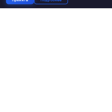
СтройКомплектБетон
ЖБИ от производителя
Производство и поставка ЖБИ изделий для
строительства. Работаем с 2005 года. Доставка по 10
регионам Юга России.
КАТАЛОГ
ЖБИ для дорожного строительства