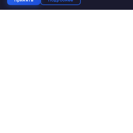
СтройКомплектБетон
ЖБИ от производителя
Производство и поставка ЖБИ изделий для
строительства. Работаем с 2005 года. Доставка по 10
регионам Юга России.
КАТАЛОГ
ЖБИ для дорожного строительства